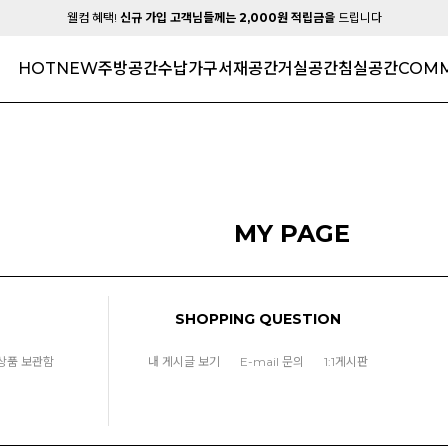
웰컴 혜택!
신규 가입 고객님들께는 2,000원 적립금을
드립니다
HOT
NEW
주방공간
수납가구
서재공간
거실공간
침실공간
COMM
MY PAGE
SHOPPING QUESTION
상품 보관함
내 게시글 보기
E-mail 문의
1:1게시판