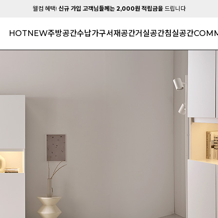
웰컴 혜택!
신규 가입 고객님들께는 2,000원 적립금을
드립니다
HOT
NEW
주방공간
수납가구
서재공간
거실공간
침실공간
COMM