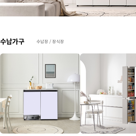
수납가구
수납장 / 장식장